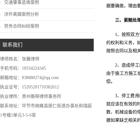
交通肇事逃逸案例
据要确凿，理由
涉外离婚案例分析
三、索赔处
劳务合同纠纷案例
1、按照双
的权利和义务，
联系我们
按照合同以及相
律师姓名：张翼律师
2、造成停
手机号码：18334224345
由于施工方施工
邮箱地址：838880274@qq.com
偿。
执业证号：15205201710382612
3、停工费
执业律所：贵州衡释律师事务所
就应该在有效的
联系地址：毕节市纳雍县居仁街道办事处和瑞庭
数、机械设备的
1号楼2单元3-5-6室
据如果缺乏相关