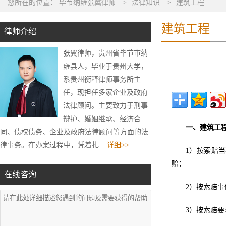
您所在的位置：
毕节纳雍张翼律师
>
法律知识
>
建筑工程
建筑工程
律师介绍
张翼律师，贵州省毕节市纳
雍县人，毕业于贵州大学，
系贵州衡释律师事务所主
任，现担任多家企业及政府
法律顾问。主要致力于刑事
辩护、婚姻继承、经济合
一、建筑工
同、债权债务、企业及政府法律顾问等方面的法
律事务。在办案过程中，凭着扎...
详细>>
1）按索赔
赔；
在线咨询
2）按索赔
3）按索赔