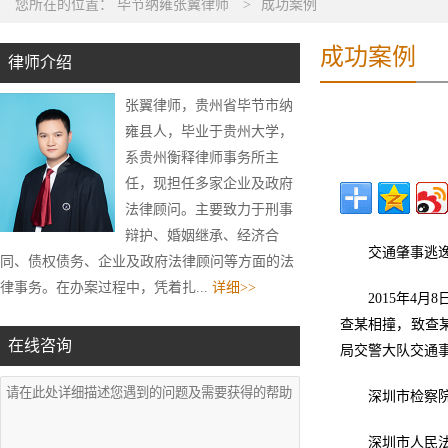
您所在的位置：
毕节纳雍张翼律师
>
成功案例
成功案例
律师介绍
张翼律师，贵州省毕节市纳
雍县人，毕业于贵州大学，
系贵州衡释律师事务所主
任，现担任多家企业及政府
法律顾问。主要致力于刑事
辩护、婚姻继承、经济合
交通肇事逃
同、债权债务、企业及政府法律顾问等方面的法
律事务。在办案过程中，凭着扎...
详细>>
2015年4
查某相撞，致查
在线咨询
局交警大队交通
深圳市检察
深圳市人民