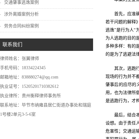
交通肇事逃逸案例
首先，应准
涉外离婚案例分析
若干问题的解释
劳务合同纠纷案例
逃逸”是行为人
为人逃跑的目的
联系我们
多种多样：有的
的是为了逃避法
律师姓名：张翼律师
手机号码：18334224345
其次，逃跑
现场的行为并不
邮箱地址：838880274@qq.com
肇事后的应尽的
执业证号：15205201710382612
用，也为法律所
执业律所：贵州衡释律师事务所
是逃跑行为，才
联系地址：毕节市纳雍县居仁街道办事处和瑞庭
1号楼2单元3-5-6室
最后，结合
设想。由于责任
危害性；交通运