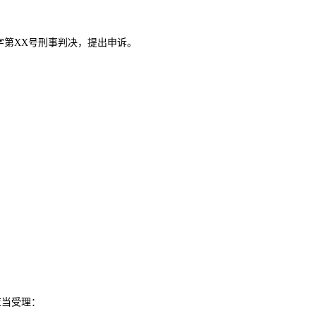
X字第XX号刑事判决，提出申诉。
应当受理：