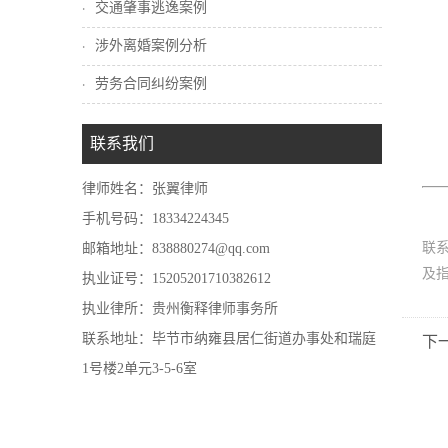
交通肇事逃逸案例
涉外离婚案例分析
劳务合同纠纷案例
联系我们
律师姓名：张翼律师
手机号码：18334224345
联
邮箱地址：838880274@qq.com
及
执业证号：15205201710382612
执业律所：贵州衡释律师事务所
联系地址：毕节市纳雍县居仁街道办事处和瑞庭
下
1号楼2单元3-5-6室