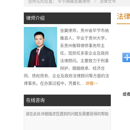
您所在的位置：
毕节纳雍张翼律师
>
法律文书
法
律师介绍
张翼律师，贵州省毕节市纳
雍县人，毕业于贵州大学，
系贵州衡释律师事务所主
任，现担任多家企业及政府
法律顾问。主要致力于刑事
辩护、婚姻继承、经济合
同、债权债务、企业及政府法律顾问等方面的法
律事务。在办案过程中，凭着扎...
详细>>
或
在线咨询