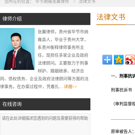
您所在的位置：
毕节纳雍张翼律师
>
法律文书
法律文书
律师介绍
张翼律师，贵州省毕节市纳
雍县人，毕业于贵州大学，
系贵州衡释律师事务所主
任，现担任多家企业及政府
法律顾问。主要致力于刑事
辩护、婚姻继承、经济合
一、
刑事抗
同、债权债务、企业及政府法律顾问等方面的法
律事务。在办案过程中，凭着扎...
详细>>
刑事抗诉书
在线咨询
（审判监督
＿＿＿＿＿
原审被告人