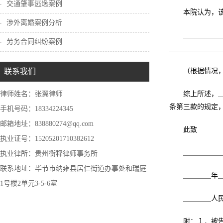
交通肇事逃逸案例
本院认为，
涉外离婚案例分析
＿＿＿＿＿
劳务合同纠纷案例
＿＿＿＿＿＿＿
联系我们
（根据情况
律师姓名：张翼律师
综上所述，
条第三款的规定
手机号码：18334224345
邮箱地址：838880274@qq.com
此致
执业证号：15205201710382612
＿＿＿＿＿
执业律所：贵州衡释律师事务所
联系地址：毕节市纳雍县居仁街道办事处和瑞庭
＿＿＿＿年
1号楼2单元3-5-6室
＿＿＿＿人
附：１．被